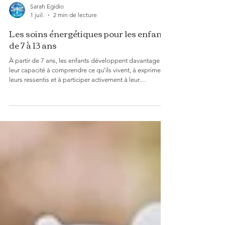
Sarah Egidio
1 juil.
2 min de lecture
Les soins énergétiques pour les enfants
de 7 à 13 ans
À partir de 7 ans, les enfants développent davantage
leur capacité à comprendre ce qu'ils vivent, à exprimer
leurs ressentis et à participer activement à leur
accompagnement. C'est pourquoi je propose, à partir
de cet âge, des soins énergétiques au cabinet ou à
distance, selon ce qui est le plus adapté à votre enfant
et à votre situation. Une séance adaptée à votre enfant
Avant chaque soin, nous prenons un temps d'échange
ensemble. Votre enfant peut poser ses questions, expri