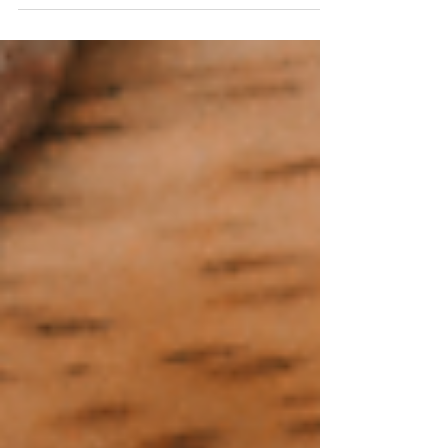
Les premières années de vie sont une période de
grands changements. À cet âge, les tout-petits
découvrent le monde, développent leurs émotions et
construisent progressivement leurs repères. Après
plusieurs années de pratique, j'ai choisi de faire évoluer
mon accompagnement afin de respecter au mieux cette
étape de leur développement. C'est pourquoi les soins
destinés aux enfants de la naissance à 6 ans sont
réalisés exclusivement à distance. Pourquoi un soin à
distance ? Les