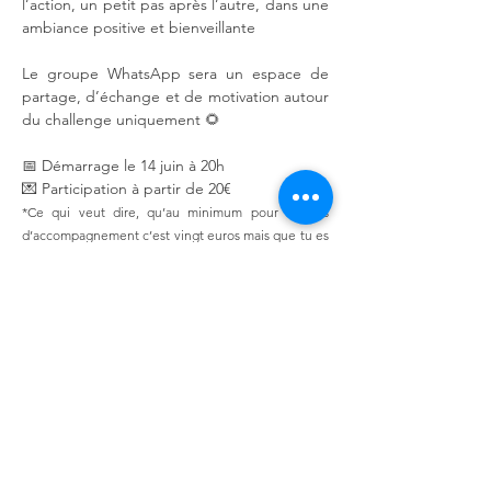
l’action, un petit pas après l’autre, dans une 
ambiance positive et bienveillante
Le groupe WhatsApp sera un espace de 
partage, d’échange et de motivation autour 
du challenge uniquement 🌻
📅 Démarrage le 14 juin à 20h
💌 Participation à partir de 20€
*Ce qui veut dire, qu’au minimum pour 7 jours 
d’accompagnement c’est vingt euros mais que tu es 
libre de donner plus pour me soutenir dans mon 
travail qui me demande énormément de 
préparation, d’énergie et de t’accompagner au plus 
juste pendant toute la durée du challenge.
⏳ Les inscriptions seront ouvertes jusqu’au 
12/06 à midi afin de préparer au mieux cette 
belle aventure ensemble.
💛Prêt(e) à vivre 7 jours de bonne humeur, 
de belles énergies et de petits défis qui 