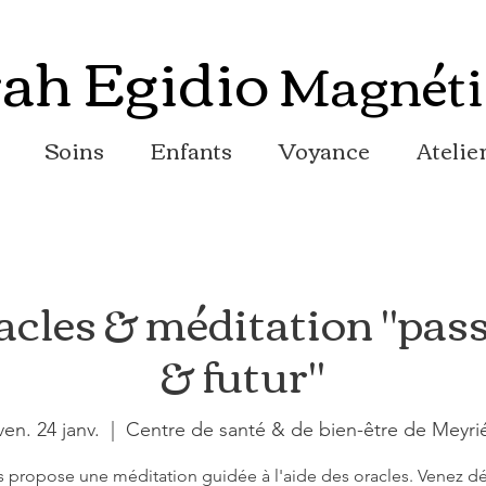
ah Egidio
Magnéti
Soins
Enfants
Voyance
Atelie
racles & méditation "pass
& futur"
ven. 24 janv.
  |  
Centre de santé & de bien-être de Meyri
s propose une méditation guidée à l'aide des oracles. Venez dé