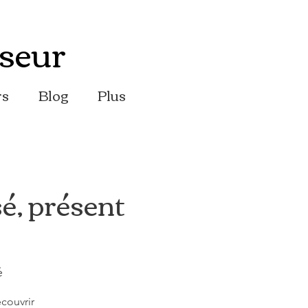
seur
rs
Blog
Plus
é, présent
é
couvrir