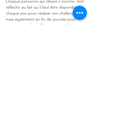
Chaque personne qui désire s'inscrire, doit 
réfléchir au fait qu'il faut être disponible 
chaque jour pour réaliser son challenge, 
mais également en fin de journée pour 
réceptionner le challenge suivant (ça 
prends que quelques minutes). Elle se doit 
également pour le groupe, de suivre les 
consignes et d'être présente à l'heure 
d'ouverture pour les présentations et à la 
clôture pour échanger sur le ressenti et se 
dire au revoir.
Le groupe se crée le 22 septembre pour 
20h et sera clôturé le 2 octobre au soir.
Tarif libre à partir de 15€ (chacun met selon 
ses moyens et son cœur)
Cet événement est ouvert à tous sans 
prérequis.
Partager cet événement