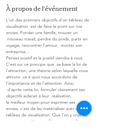
À propos de l'événement
L'un des premiers objectifs d'un tableau de 
visualisation  est de faire le point sur nos 
envies. Fonder une famille, trouver un 
 nouveau travail, perdre du poids, partir en 
voyage, rencontrer l'amour,  monter son 
entreprise...
Pensez positif et le positif viendra à vous. 
C'est sur ce principe que  se base la loi de 
l'attraction, une théorie selon laquelle nous 
attirons  ce à quoi nous accordons de 
l'importance et de l'attention. Ainsi, 
 d'après cette loi, formuler clairement ses 
objectifs aiderait à leur  réalisation.
le meilleur moyen pour exprimer ses 
envies, c'est de les matérialiser avec un 
tableau de visualisation. Que l'on y croit ou 
pas, ça ne coûte rien d'essayer, non ?
En coanimation avec Laura, nous allions nos 
méthodes de travail, afin de vous assurer 